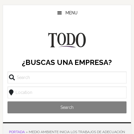
Saltar
Saltar
Saltar
al
a
al
MENU
contenido
la
pie
principal
barra
de
lateral
página
principal
¿BUSCAS UNA EMPRESA?
Search
PORTADA
»
MEDIO AMBIENTE INICIA LOS TRABAJOS DE ADECUACIÓN