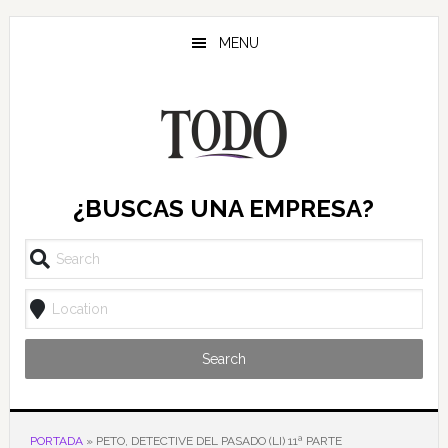
Saltar
Saltar
Saltar
al
a
al
MENU
contenido
la
pie
principal
barra
de
lateral
página
principal
¿BUSCAS UNA EMPRESA?
Search
PORTADA
»
PETO, DETECTIVE DEL PASADO (LI) 11ª PARTE