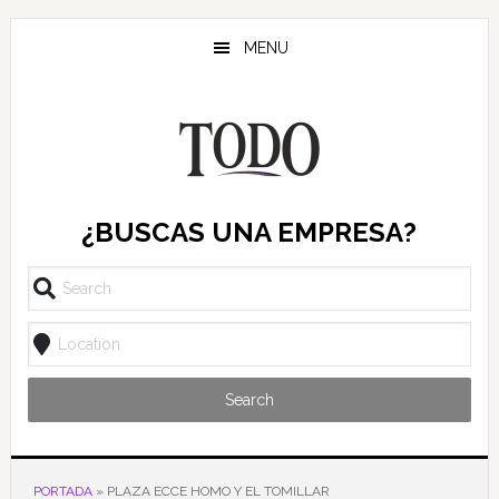
Saltar
Saltar
Saltar
al
a
al
MENU
contenido
la
pie
principal
barra
de
lateral
página
principal
¿BUSCAS UNA EMPRESA?
Search
PORTADA
»
PLAZA ECCE HOMO Y EL TOMILLAR