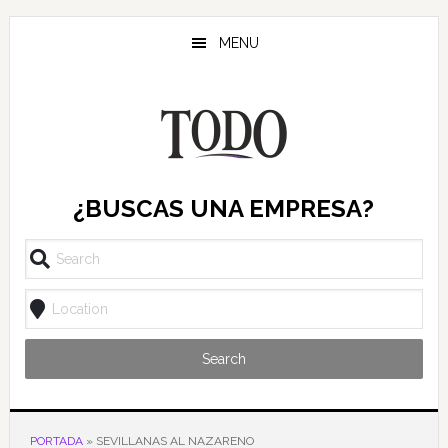
Saltar
Saltar
Saltar
al
a
al
MENU
contenido
la
pie
principal
barra
de
lateral
página
principal
¿BUSCAS UNA EMPRESA?
Search
PORTADA
»
SEVILLANAS AL NAZARENO