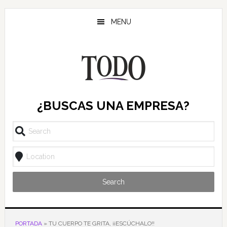
Saltar
Saltar
Saltar
al
a
al
MENU
contenido
la
pie
principal
barra
de
lateral
página
principal
¿BUSCAS UNA EMPRESA?
Search
PORTADA
»
TU CUERPO TE GRITA, ¡¡ESCÚCHALO!!