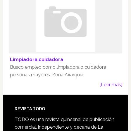
Limpiadora,cuidadora
Busco empleo como limpiadora,o cuidadora
personas mayores. Zona Axarquia
[Leer más]
Footer
REVISTA TODO
TODO es una revista quincenal de publicación
comercial, independiente y decana de La