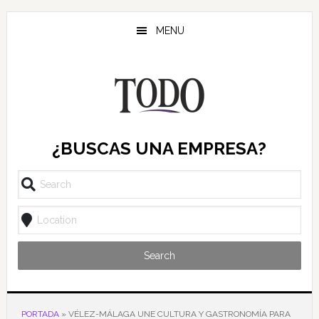
Saltar
Saltar
Saltar
al
a
al
MENU
contenido
la
pie
principal
barra
de
lateral
página
principal
¿BUSCAS UNA EMPRESA?
Search
PORTADA
»
VÉLEZ-MÁLAGA UNE CULTURA Y GASTRONOMÍA PARA