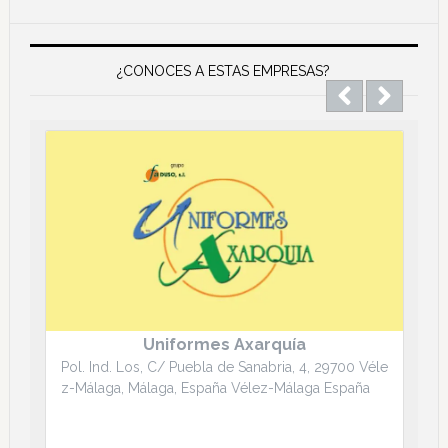
Main
Content
¿CONOCES A ESTAS EMPRESAS?
Uniformes Axarquía
Pol. Ind. Los, C/ Puebla de Sanabria, 4, 29700 Véle
z-Málaga, Málaga, España Vélez-Málaga España