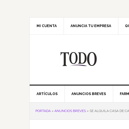
Saltar
Saltar
Saltar
Saltar
a
al
a
al
la
contenido
la
pie
navegación
principal
barra
de
MI CUENTA
ANUNCIA TU EMPRESA
Q
principal
lateral
página
principal
ARTÍCULOS
ANUNCIOS BREVES
FARM
PORTADA
»
ANUNCIOS BREVES
»
SE ALQUILA CASA DE C