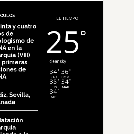
ÍCULOS
EL TIEMPO
25
inta y cuatro
°
os de
ologismo de
A en la
rquía (VIII)
clear sky
 primeras
iones de
34
36
°
°
NA
SAB
DOM
35
34
°
°
LUN
MAR
34
°
iz, Sevilla,
MIE
anada
Natación
rquía