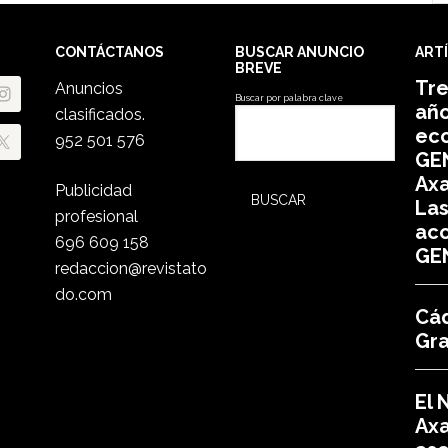
CONTÁCTANOS
BUSCAR ANUNCIO
ART
BREVE
Tre
Anuncios
Buscar por palabra clave
añ
clasificados.
ec
952 501 576
GEN
Axa
Publicidad
Las
profesional
acc
696 609 158
GE
redaccion@revistato
do.com
Cád
Gr
El 
Axa