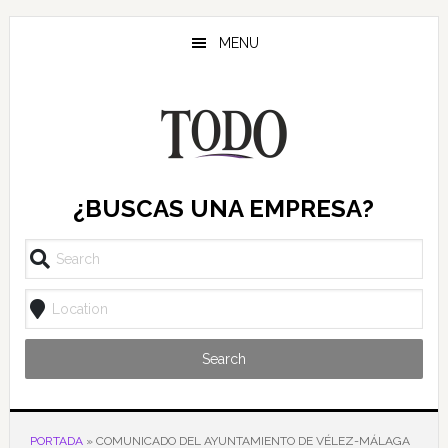
Saltar
Saltar
Saltar
al
a
al
MENU
contenido
la
pie
principal
barra
de
lateral
página
principal
¿BUSCAS UNA EMPRESA?
Search
PORTADA
»
COMUNICADO DEL AYUNTAMIENTO DE VÉLEZ-MÁLAGA