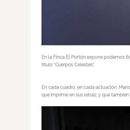
En la Finca El Portón expone podemos 60 
título “Cuerpos Celestes”.
En cada cuadro, en cada actuación, Manol
que imprime en sus letras; y que también