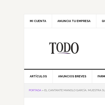
Saltar
Saltar
Saltar
Saltar
a
al
a
al
la
contenido
la
pie
navegación
principal
barra
de
MI CUENTA
ANUNCIA TU EMPRESA
Q
principal
lateral
página
principal
ARTÍCULOS
ANUNCIOS BREVES
FARM
PORTADA
»
EL CANTANTE MANOLO GARCÍA, MUESTRA SU