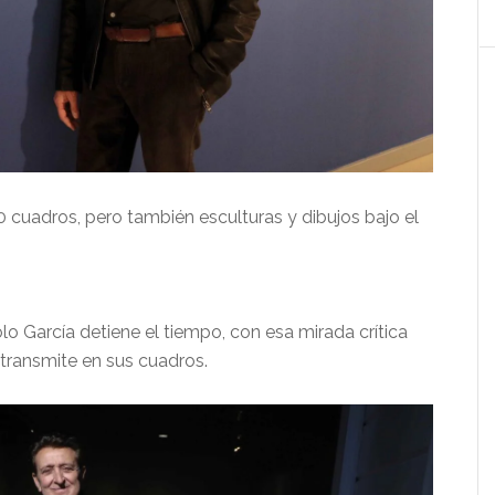
cuadros, pero también esculturas y dibujos bajo el
o García detiene el tiempo, con esa mirada crítica
 transmite en sus cuadros.