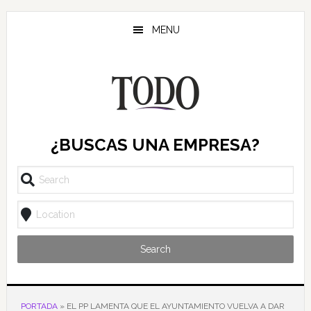
Saltar
Saltar
Saltar
al
a
al
MENU
contenido
la
pie
principal
barra
de
lateral
página
principal
¿BUSCAS UNA EMPRESA?
Search
PORTADA
»
EL PP LAMENTA QUE EL AYUNTAMIENTO VUELVA A DAR