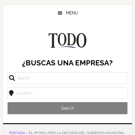
Saltar
Saltar
Saltar
al
a
al
MENU
contenido
la
pie
principal
barra
de
lateral
página
principal
¿BUSCAS UNA EMPRESA?
Search
PORTADA
»
EL PP RECURRE LA DECISIÓN DEL GOBIERNO MUNICIPAL