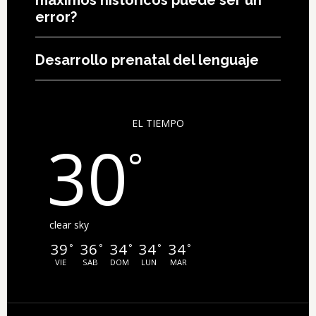
máximos históricos puede ser un
error?
Desarrollo prenatal del lenguaje
EL TIEMPO
30
°
clear sky
39
36
34
34
34
°
°
°
°
°
VIE
SAB
DOM
LUN
MAR