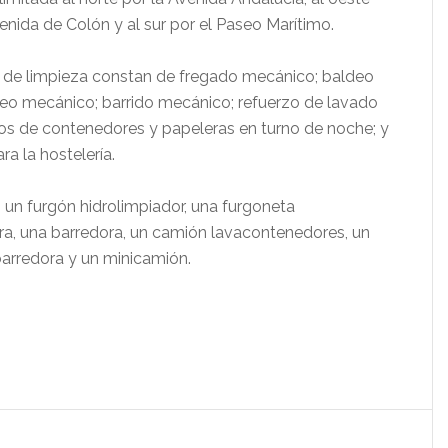
venida de Colón y al sur por el Paseo Marítimo.
an de limpieza constan de fregado mecánico; baldeo
deo mecánico; barrido mecánico; refuerzo de lavado
os de contenedores y papeleras en turno de noche; y
ra la hostelería.
o, un furgón hidrolimpiador, una furgoneta
ora, una barredora, un camión lavacontenedores, un
barredora y un minicamión.