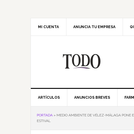
Saltar
Saltar
Saltar
Saltar
a
al
a
al
la
contenido
la
pie
navegación
principal
barra
de
MI CUENTA
ANUNCIA TU EMPRESA
Q
principal
lateral
página
principal
ARTÍCULOS
ANUNCIOS BREVES
FARM
PORTADA
»
MEDIO AMBIENTE DE VÉLEZ-MÁLAGA PONE E
ESTIVAL