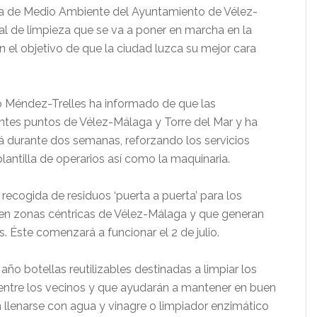
rea de Medio Ambiente del Ayuntamiento de Vélez-
l de limpieza que se va a poner en marcha en la
n el objetivo de que la ciudad luzca su mejor cara
o Méndez-Trelles ha informado de que las
entes puntos de Vélez-Málaga y Torre del Mar y ha
á durante dos semanas, reforzando los servicios
 plantilla de operarios así como la maquinaria.
recogida de residuos ‘puerta a puerta’ para los
 en zonas céntricas de Vélez-Málaga y que generan
 Éste comenzará a funcionar el 2 de julio.
ño botellas reutilizables destinadas a limpiar los
 entre los vecinos y que ayudarán a mantener en buen
n llenarse con agua y vinagre o limpiador enzimático