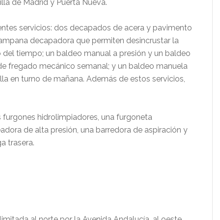
lla de Madrid y Puerta Nueva.
ientes servicios: dos decapados de acera y pavimento
campana decapadora que permiten desincrustar la
 del tiempo; un baldeo manual a presión y un baldeo
 de fregado mecánico semanal; y un baldeo manuela
illa en turno de mañana. Además de estos servicios,
s furgones hidrolimpiadores, una furgoneta
adora de alta presión, una barredora de aspiración y
 trasera.
imitada al norte por la Avenida Andalucía, al oeste