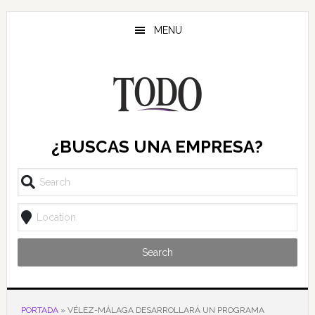
Saltar
Saltar
Saltar
al
a
al
MENU
contenido
la
pie
principal
barra
de
lateral
página
principal
¿BUSCAS UNA EMPRESA?
Search
PORTADA
»
VÉLEZ-MÁLAGA DESARROLLARÁ UN PROGRAMA