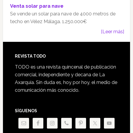
Venta solar para nave
Se vende un solar para nave de 4000 metros de
techo en Vélez Málaga. 1.250.000€
[Leer más]
Footer
REVISTA TODO
TODO es una revista quincenal de publicación
comercial, independiente y decana de La
Axarquía. Sin duda es, hoy por hoy, el medio de
comunicación más conocido.
SÍGUENOS