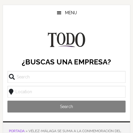
Saltar
Saltar
Saltar
al
a
al
MENU
contenido
la
pie
principal
barra
de
lateral
página
principal
¿BUSCAS UNA EMPRESA?
Search
PORTADA
»
VÉLEZ-MÁLAGA SE SUMA A LA CONMEMORACIÓN DEL