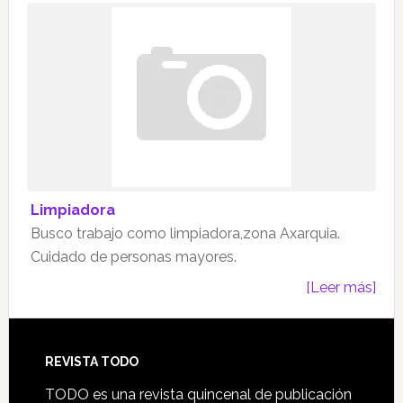
Limpiadora
Busco trabajo como limpiadora,zona Axarquia.
Cuidado de personas mayores.
[Leer más]
Footer
REVISTA TODO
TODO es una revista quincenal de publicación