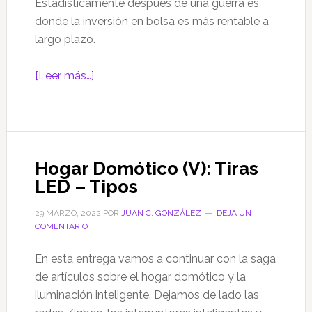
de
Estadísticamente después de una guerra es
la
donde la inversión en bolsa es más rentable a
Joven
largo plazo.
Orquesta
Provincial
acerca
[Leer más…]
de
de
Málaga
¿Puede
una
guerra
Hogar Domótico (V): Tiras
ser
LED – Tipos
época
de
29 MARZO, 2022
POR
JUAN C. GONZÁLEZ
DEJA UN
oportunidades
COMENTARIO
en
los
En esta entrega vamos a continuar con la saga
mercados
de artículos sobre el hogar domótico y la
financieros
iluminación inteligente. Dejamos de lado las
?