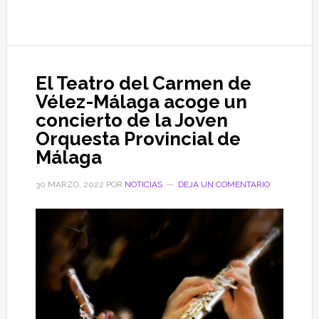
de
Rincón
de
la
El Teatro del Carmen de
Victoria
Vélez-Málaga acoge un
celebra
concierto de la Joven
un
Orquesta Provincial de
torneo
Málaga
de
fútbol
30 MARZO, 2022
POR
NOTICIAS
DEJA UN COMENTARIO
de
veteranos
a
beneficio
de
la
Asociación