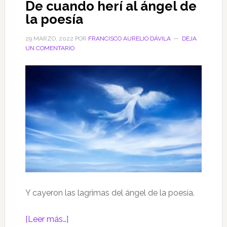
De cuando herí al ángel de
de
la poesía
la
Axarquía
29 MARZO, 2022
POR
FRANCISCO AURELIO DÁVILA
DEJA
(XIV)
UN COMENTARIO
La
hormiga
loca
Y cayeron las lagrimas del ángel de la poesía.
acerca
[Leer más…]