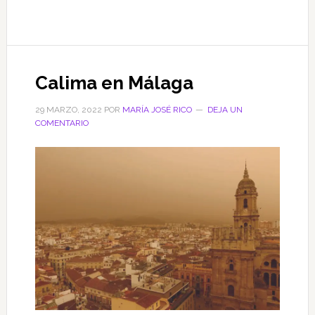
de
De
cuando
herí
Calima en Málaga
al
ángel
29 MARZO, 2022
POR
MARÍA JOSÉ RICO
DEJA UN
de
COMENTARIO
la
poesía