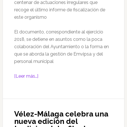
centenar de actuaciones irregulares que
recoge el último informe de fiscalización de
este organismo
El documento, correspondiente al ejercicio
2018, se detiene en asuntos como la poca
colaboración del Ayuntamiento o la forma en
que se aborda la gestión de Emvipsa y del
personal municipal
acerca
[Leer más…]
de
El
PP
pide
Vélez-Málaga celebra una
a
nueva edición del
Moreno