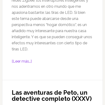
redes Zigbee, los interruptores inteligentes y
nos adentramos en otro mundo que me
apasiona bastante: las tiras de LED. Si bien
este tema puede abarcarse desde una
perspectiva menos “hogar domótico”, es un
añadido muy interesante para nuestra casa
inteligente. Y es que se pueden conseguir unos
efectos muy interesantes con cierto tipo de
tiras LED.
acerca
[Leer más…]
de
Hogar
Domótico
(V):
Las aventuras de Peto, un
Tiras
detective completo (XXXV)
LED
–