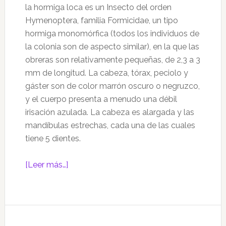
la hormiga loca es un Insecto del orden
Hymenoptera, familia Formicidae, un tipo
hormiga monomórfica (todos los individuos de
la colonia son de aspecto similar), en la que las
obreras son relativamente pequeñas, de 2,3 a 3
mm de longitud. La cabeza, tórax, peciolo y
gáster son de color marrón oscuro o negruzco,
y el cuerpo presenta a menudo una débil
irisación azulada. La cabeza es alargada y las
mandíbulas estrechas, cada una de las cuales
tiene 5 dientes.
acerca
[Leer más…]
de
Los
animales
invasores