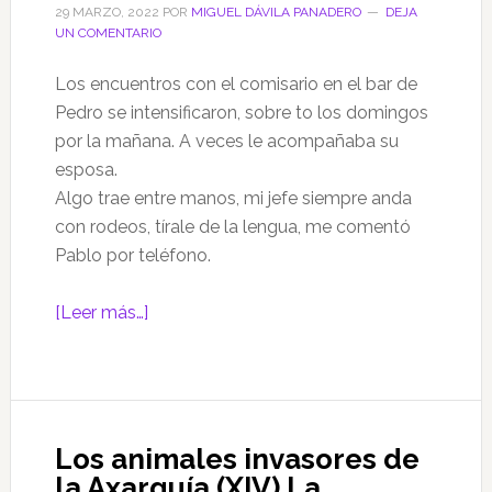
29 MARZO, 2022
POR
MIGUEL DÁVILA PANADERO
DEJA
Tipos
UN COMENTARIO
Los encuentros con el comisario en el bar de
Pedro se intensificaron, sobre to los domingos
por la mañana. A veces le acompañaba su
esposa.
Algo trae entre manos, mi jefe siempre anda
con rodeos, tírale de la lengua, me comentó
Pablo por teléfono.
acerca
[Leer más…]
de
Las
aventuras
de
Los animales invasores de
Peto,
la Axarquía (XIV) La
un