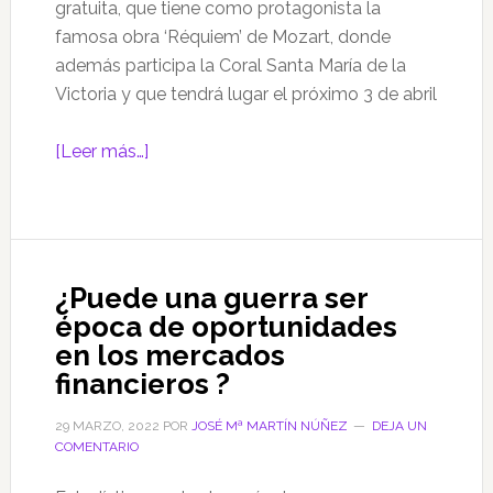
gratuita, que tiene como protagonista la
famosa obra ‘Réquiem’ de Mozart, donde
además participa la Coral Santa María de la
Victoria y que tendrá lugar el próximo 3 de abril
acerca
[Leer más…]
de
El
Teatro
del
¿Puede una guerra ser
Carmen
época de oportunidades
de
en los mercados
Vélez-
financieros ?
Málaga
acoge
29 MARZO, 2022
POR
JOSÉ Mª MARTÍN NÚÑEZ
DEJA UN
un
COMENTARIO
concierto