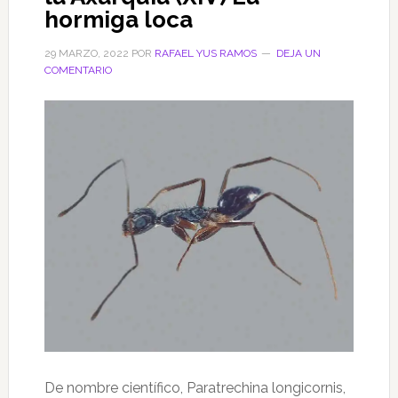
hormiga loca
detective
completo
29 MARZO, 2022
POR
RAFAEL YUS RAMOS
DEJA UN
(XXXV)
COMENTARIO
De nombre científico, Paratrechina longicornis,