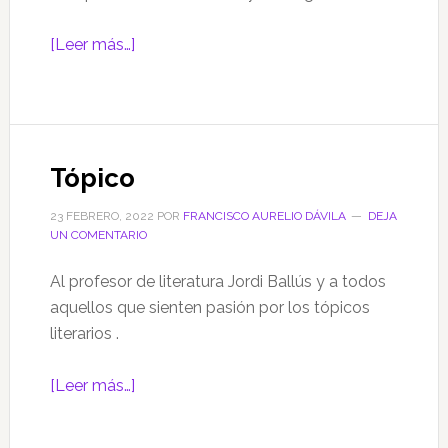
acerca
[Leer más…]
de
De
lo
que
Tópico
hallé
en
23 FEBRERO, 2022
POR
FRANCISCO AURELIO DÁVILA
DEJA
las
UN COMENTARIO
coplas
Al profesor de literatura Jordi Ballús y a todos
aquellos que sienten pasión por los tópicos
literarios .
acerca
[Leer más…]
de
Tópico