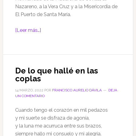
Nazareno, a la Vera Cruz y a la Misericordia de
El Puerto de Santa María.
acerca
[Leer más…]
de
El
regreso
De lo que hallé en las
coplas
14 MARZO, 2022
POR
FRANCISCO AURELIO DÁVILA
DEJA
UN COMENTARIO
Cuando tengo el corazón en mil pedazos
y mi suerte se disfraza de agonía,
y la luna me acurruca entre sus brazos,
siempre hallo mi consuelo y mi alegría.