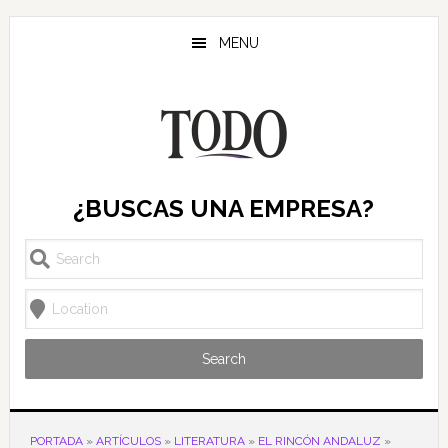
Saltar
Saltar
Saltar
al
a
al
MENU
contenido
la
pie
principal
barra
de
lateral
página
principal
¿BUSCAS UNA EMPRESA?
Search
PORTADA
»
ARTÍCULOS
»
LITERATURA
»
EL RINCÓN ANDALUZ
»