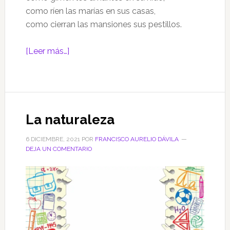
como ríen las marías en sus casas,
como cierran las mansiones sus pestillos.
acerca
[Leer más…]
de
Amor
intenso
La naturaleza
6 DICIEMBRE, 2021
POR
FRANCISCO AURELIO DÁVILA
DEJA UN COMENTARIO