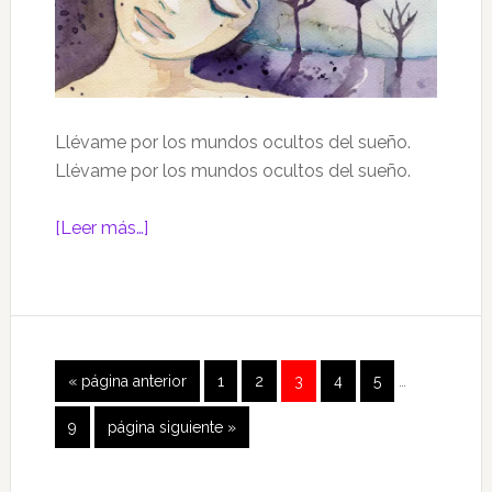
Llévame por los mundos ocultos del sueño.
Llévame por los mundos ocultos del sueño.
acerca
[Leer más…]
de
ONÍRICO
I
Páginas
Ir
Página
Página
Página
Página
Página
«
página anterior
1
2
3
4
5
…
intermedias
a
omitidas
Página
Ir
9
página siguiente »
la
a
la