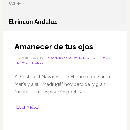
PÁGINA 3
El rincón Andaluz
Amanecer de tus ojos
25 ABRIL, 2022
POR
FRANCISCO AURELIO DÁVILA
DEJA
UN COMENTARIO
Al Cristo del Nazareno de El Puerto de Santa
María y a su “Madrugá”, hoy perdida, y gran
fuente de mi inspiración poética .
acerca
[Leer más…]
de
Amanecer
de