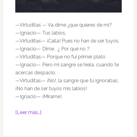
—Virtuditas — Va dime ¿que quieres de mi?
—Ignacio— Tus labios,
—Virtuditas— ¡Calla! Pues no han de ser tuyos,
—Ignacio— Dime , ¿ Por qué no ?
—Virtuditas— Porque no fui primer plato
—Ignacio— Pero mi sangre se hiela, cuando te
acercas despacio,
—Virtuditas— ¡No!, la sangre que tú ignorabas,
¡No han de ser tuyos mis labios!
—Ignacio— ¡Mirame!,
acerca
[Leer más…]
de
Escena
dramática