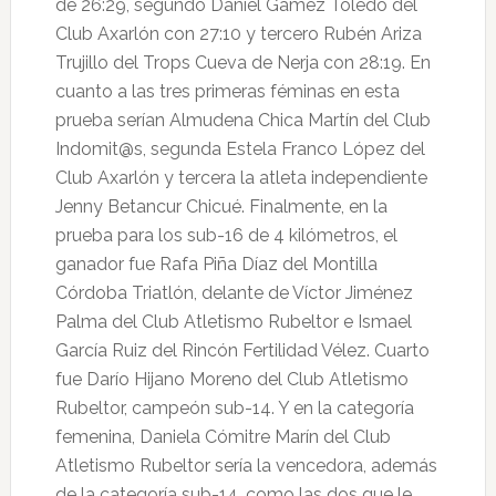
de 26:29, segundo Daniel Gámez Toledo del
Club Axarlón con 27:10 y tercero Rubén Ariza
Trujillo del Trops Cueva de Nerja con 28:19. En
cuanto a las tres primeras féminas en esta
prueba serían Almudena Chica Martín del Club
Indomit@s, segunda Estela Franco López del
Club Axarlón y tercera la atleta independiente
Jenny Betancur Chicué. Finalmente, en la
prueba para los sub-16 de 4 kilómetros, el
ganador fue Rafa Piña Díaz del Montilla
Córdoba Triatlón, delante de Víctor Jiménez
Palma del Club Atletismo Rubeltor e Ismael
García Ruiz del Rincón Fertilidad Vélez. Cuarto
fue Darío Hijano Moreno del Club Atletismo
Rubeltor, campeón sub-14. Y en la categoría
femenina, Daniela Cómitre Marín del Club
Atletismo Rubeltor sería la vencedora, además
de la categoría sub-14, como las dos que le