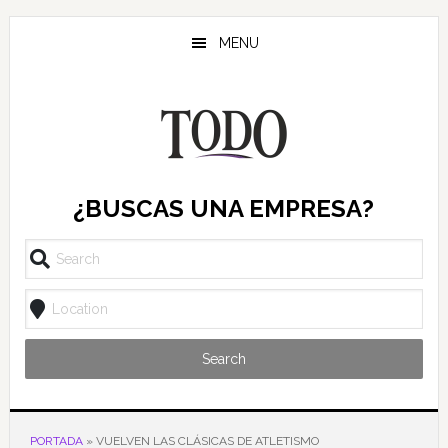
Saltar
Saltar
Saltar
al
a
al
MENU
contenido
la
pie
principal
barra
de
lateral
página
principal
¿BUSCAS UNA EMPRESA?
Search
PORTADA
»
VUELVEN LAS CLÁSICAS DE ATLETISMO