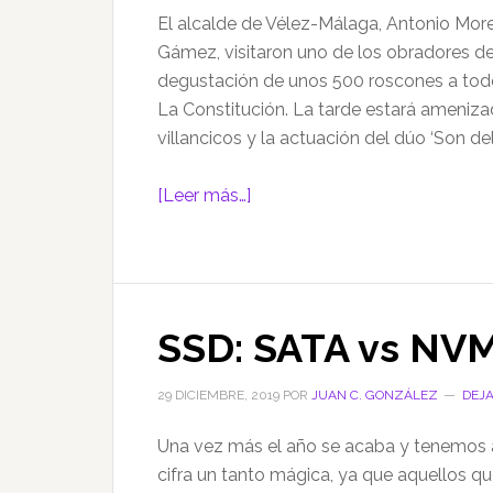
El alcalde de Vélez-Málaga, Antonio Moreno
Gámez, visitaron uno de los obradores de
degustación de unos 500 roscones a todos
La Constitución. La tarde estará ameniz
villancicos y la actuación del dúo ‘Son de
acerca
[Leer más…]
de
Vélez-
Málaga
repartirá
SSD: SATA vs NVM
entre
sus
vecinos
29 DICIEMBRE, 2019
POR
JUAN C. GONZÁLEZ
DEJ
5.000
Una vez más el año se acaba y tenemos a
raciones
cifra un tanto mágica, ya que aquellos 
gratuitas