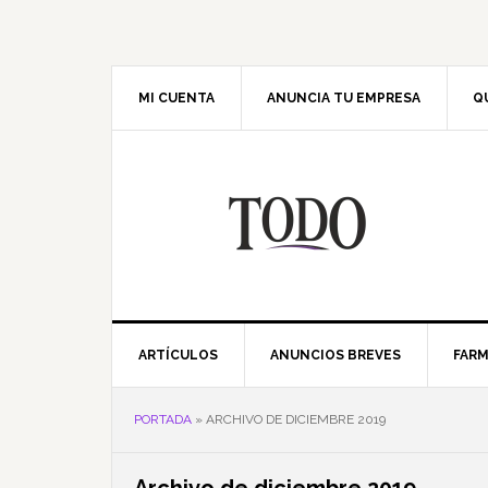
Saltar
Saltar
Saltar
Saltar
a
al
a
al
la
contenido
la
pie
navegación
principal
barra
de
MI CUENTA
ANUNCIA TU EMPRESA
Q
principal
lateral
página
principal
ARTÍCULOS
ANUNCIOS BREVES
FARM
PORTADA
»
ARCHIVO DE DICIEMBRE 2019