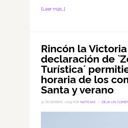
acerca
[Leer más…]
de
El
Gobierno
municipal
Rincón la Victori
saca
adelante
declaración de `Z
el
Turística´ permiti
pago
de
horaria de los c
1,5
Santa y verano
millones
para
31 DICIEMBRE, 2019
POR
NOTICIAS
DEJA UN COME
facturas
de
proveedores