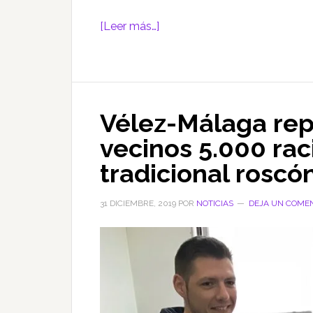
acerca
[Leer más…]
de
Rincón
la
Victoria
Vélez-Málaga repa
renueva
la
vecinos 5.000 rac
declaración
tradicional roscó
de
`Zona
31 DICIEMBRE, 2019
POR
NOTICIAS
DEJA UN COME
de
Gran
Afluencia
Turística
´
permitiendo