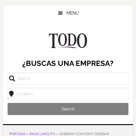
Saltar
Saltar
Saltar
Saltar
al
a
a
al
MENU
contenido
la
la
pie
principal
barra
barra
de
lateral
lateral
página
principal
secundaria
¿BUSCAS UNA EMPRESA?
Search
PORTADA
»
PAGE LAYOUTS
»
SIDEBAR/CONTENT/SIDEBAR